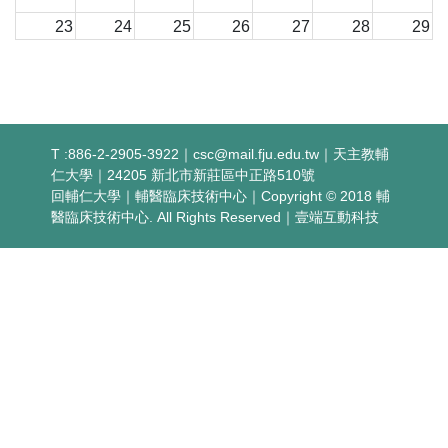
23
24
25
26
27
28
29
30
31
1
2
3
4
5
10:00
陳亭君/醫學院
11:00
陳亭君/醫學院
14:30
陳亭君/醫學院
T :886-2-2905-3922｜
csc@mail.fju.edu.tw
｜天主教輔
仁大學｜24205 新北市新莊區中正路510號
回輔仁大學
｜
輔醫臨床技術中心
｜Copyright © 2018 輔
醫臨床技術中心. All Rights Reserved｜
壹端互動科技