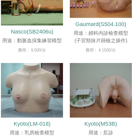
Gaumard(S504.100)
Nasco(SB2406u)
用途：婦科內診檢查模型
用途：動脈血採集練習模型
(子宮頸抹片篩檢之操作)
費用：＄500/次
費用：＄1500/次
Kyoto(LM-018)
Kyoto(M53B)
用途：乳房檢查模型
用途：肛診