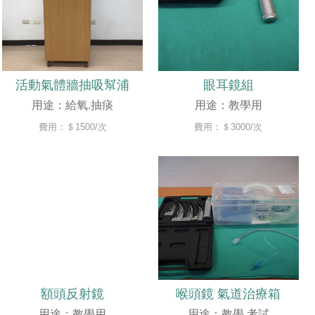
活動氣體牆抽吸幫浦
眼耳鏡組
用途：給氧.抽痰
用途：教學用
費用：＄1500/次
費用：＄3000/次
額頭反射鏡
喉頭鏡 氣道治療箱
用途：教學用
用途：教學.考試