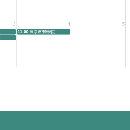
3
4
5
院
11:00
陳亭君/醫學院
院