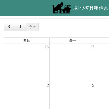
場地/模具租借系
今天
週日
週一
26
27
2
3