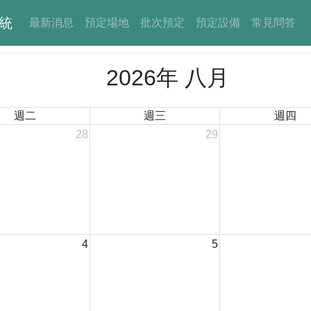
統
最新消息
預定場地
批次預定
預定設備
常見問答
2026年 八月
週二
週三
週四
28
29
4
5