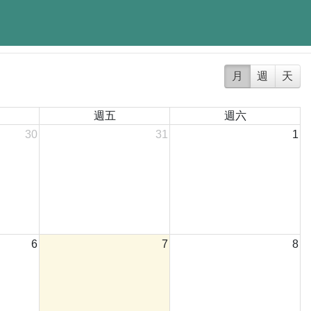
月
週
天
週五
週六
30
31
1
6
7
8