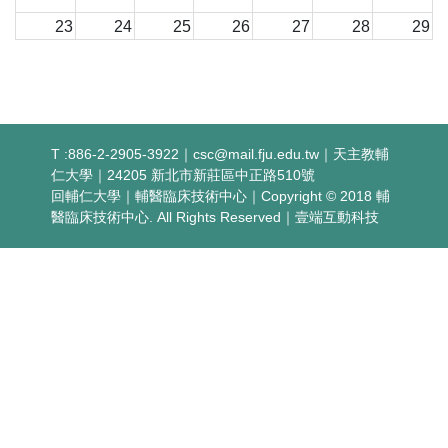
23
24
25
26
27
28
29
30
31
1
2
3
4
5
T :886-2-2905-3922｜
csc@mail.fju.edu.tw
｜天主教輔
仁大學｜24205 新北市新莊區中正路510號
回輔仁大學
｜
輔醫臨床技術中心
｜Copyright © 2018 輔
醫臨床技術中心. All Rights Reserved｜
壹端互動科技