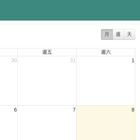
月
週
天
週五
週六
30
31
1
6
7
8