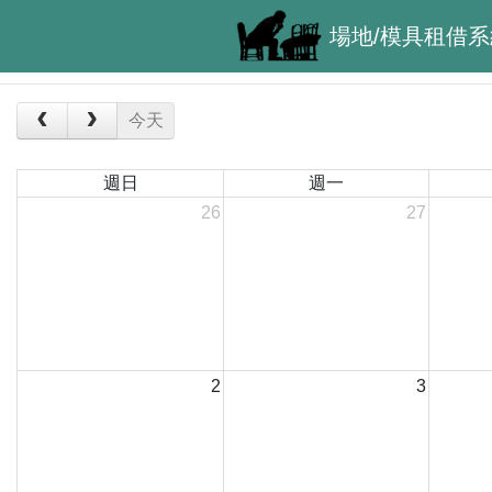
場地/模具租借系
今天
週日
週一
26
27
2
3