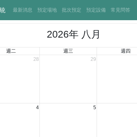
統
最新消息
預定場地
批次預定
預定設備
常見問答
2026年 八月
週二
週三
週四
28
29
4
5