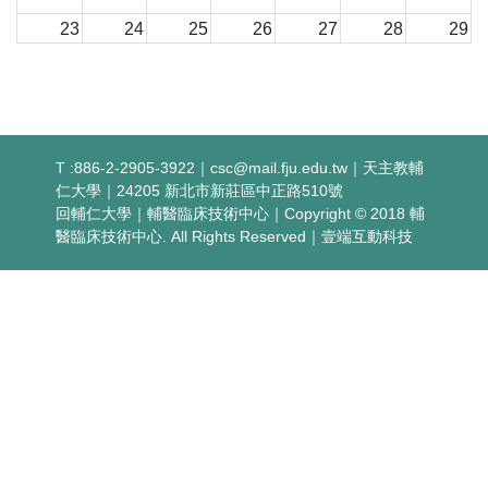
23
24
25
26
27
28
29
30
31
1
2
3
4
5
T :886-2-2905-3922｜
csc@mail.fju.edu.tw
｜天主教輔
仁大學｜24205 新北市新莊區中正路510號
回輔仁大學
｜
輔醫臨床技術中心
｜Copyright © 2018 輔
醫臨床技術中心. All Rights Reserved｜
壹端互動科技