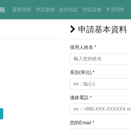
統
最新消息
預定場地
批次預定
預定設備
常見問答
申請基本資料
借用人姓名 *
系別(單位) *
連絡電話 *
您的Email *