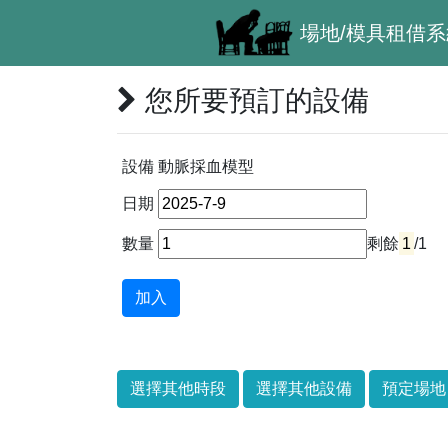
場地/模具租借系
您所要預訂的設備
設備 動脈採血模型
日期
數量
剩餘
1
/1
加入
選擇其他時段
選擇其他設備
預定場地